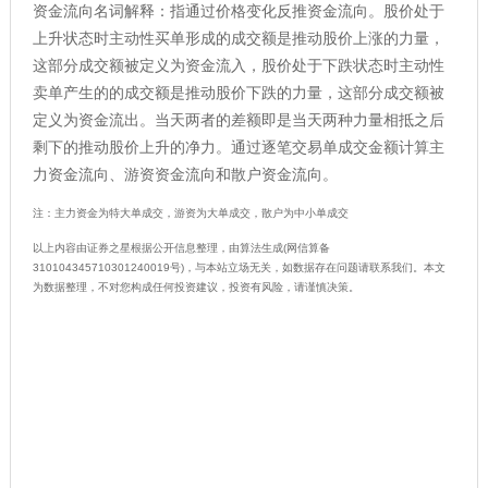
资金流向名词解释：指通过价格变化反推资金流向。股价处于
上升状态时主动性买单形成的成交额是推动股价上涨的力量，
这部分成交额被定义为资金流入，股价处于下跌状态时主动性
卖单产生的的成交额是推动股价下跌的力量，这部分成交额被
定义为资金流出。当天两者的差额即是当天两种力量相抵之后
剩下的推动股价上升的净力。通过逐笔交易单成交金额计算主
力资金流向、游资资金流向和散户资金流向。
注：主力资金为特大单成交，游资为大单成交，散户为中小单成交
以上内容由证券之星根据公开信息整理，由算法生成(网信算备
310104345710301240019号)，与本站立场无关，如数据存在问题请联系我们。本文
为数据整理，不对您构成任何投资建议，投资有风险，请谨慎决策。